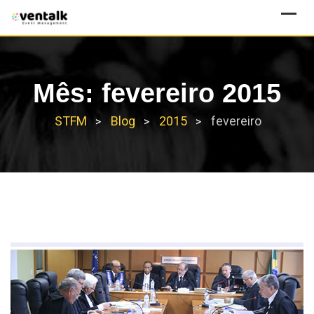
Skip
to
content
Mês:
fevereiro 2015
STFM
Blog
2015
fevereiro
>
>
>