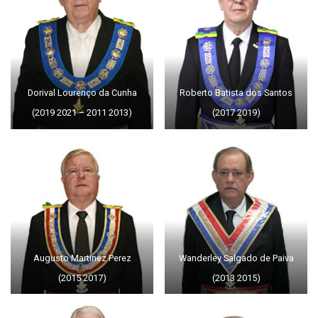
Dorival Lourenço da Cunha
Roberto Batista dos Santos
(2019 2021 – 2011 2013)
(2017 2019)
Augusto Martinez Perez
Wanderley Salgado de Paiva
(2015 2017)
(2013 2015)