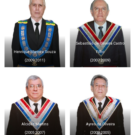
Sebastião de Oliveira Castro
Henrique Marini e Souza
Filho
(2009 2011)
(2007 2009)
Alcides Martins
Ayres de Oliveira
(2005 2007)
(2003 2005)