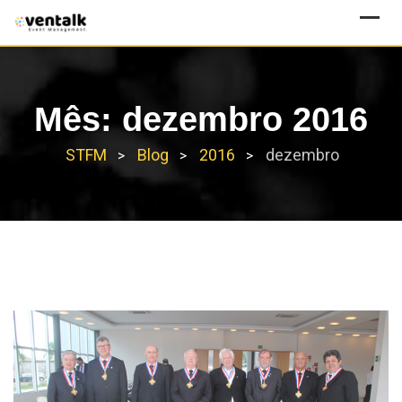
Skip
to
content
Mês:
dezembro 2016
STFM
Blog
2016
dezembro
>
>
>