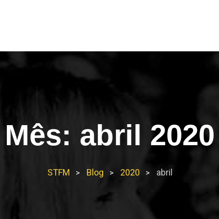
HOME
O STFM
Mês:
abril 2020
STFM
Blog
2020
abril
>
>
>