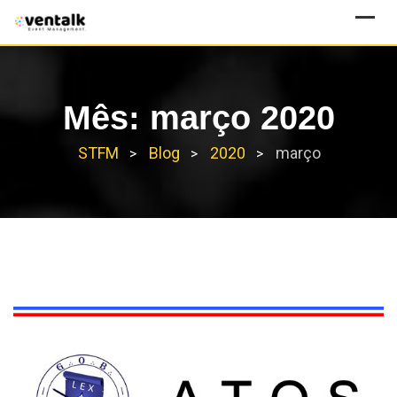
Skip
to
content
Mês:
março 2020
STFM
Blog
2020
março
>
>
>