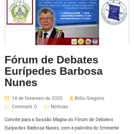
Fórum de Debates
Eurípedes Barbosa
Nunes
14 de fevereiro de 2020
Atílio Gregório
Comment: 0
Notícias
Convite para a Sessão Magna do Fórum de Debates
Eurípedes Barbosa Nunes, com a palestra do Eminente