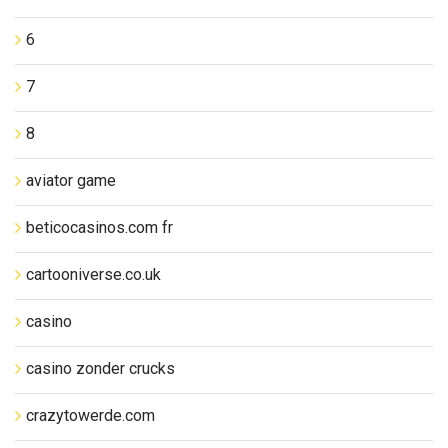
6
7
8
aviator game
beticocasinos.com fr
cartooniverse.co.uk
casino
casino zonder crucks
crazytowerde.com