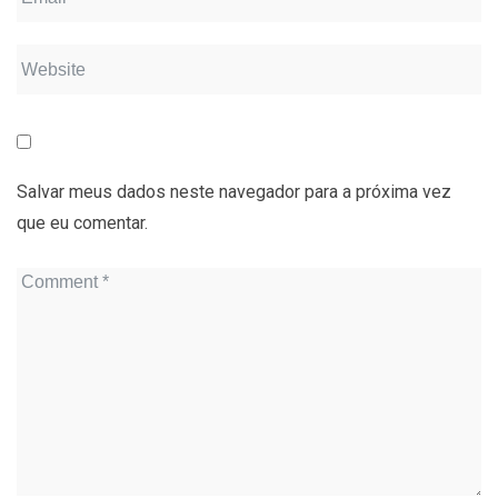
Salvar meus dados neste navegador para a próxima vez
que eu comentar.