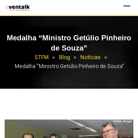
Skip
to
content
Medalha “Ministro Getúlio Pinheiro
de Souza”
STFM
Blog
Notícias
>
>
>
Medalha “Ministro Getúlio Pinheiro de Souza”